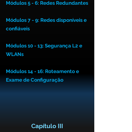
Módulos 5 - 6:
Redes Redundantes
Módulos 7 - 9:
Redes disponíveis e
confiáveis
Módulos 10 - 13:
Segurança L2 e
WLANs
Módulos 14 - 16:
Roteamento e
Exame de Configuração
Capítulo III