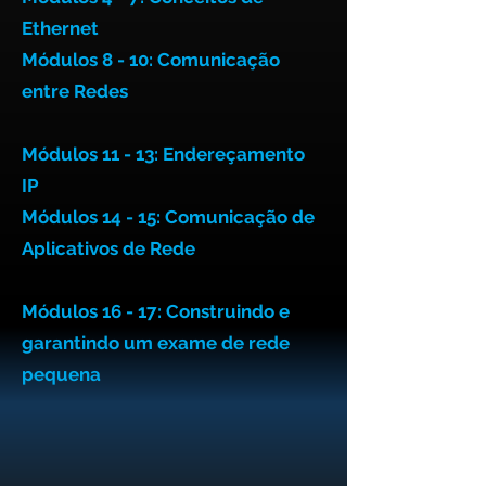
Ethernet
Módulos 8 - 10:
Comunicação
entre Redes
Módulos 11 - 13:
Endereçamento
IP
Módulos 14 - 15:
Comunicação de
Aplicativos de Rede
Módulos 16 - 17: Construindo e
garantindo um exame de rede
pequena