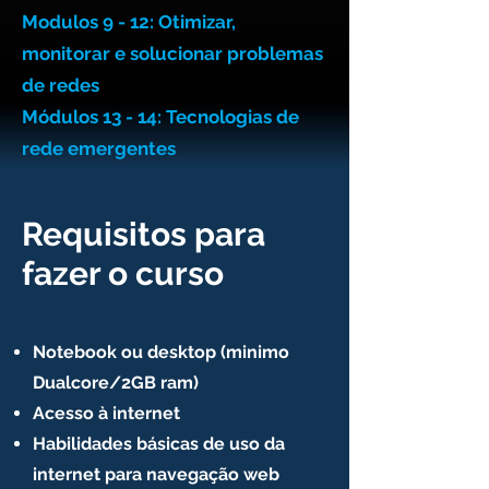
Modulos 9 - 12:
Otimizar,
monitorar e solucionar problemas
de redes
Módulos 13 - 14: Tecnologias de
rede emergentes
Requisitos para
fazer o curso
Notebook ou desktop (minimo
Dualcore/2GB ram)
Acesso à internet
Habilidades básicas de uso da
internet para navegação web