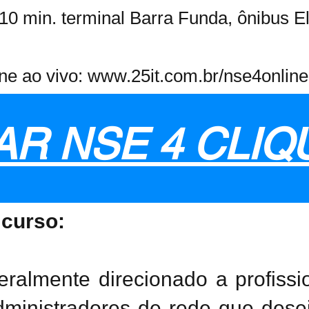
 10 min. terminal Barra Funda, ônibus E
ine ao vivo:
www.25it.com.br/nse4online
R NSE 4 CLIQ
 curso:
ralmente direcionado a profissi
dministradores de rede que dese