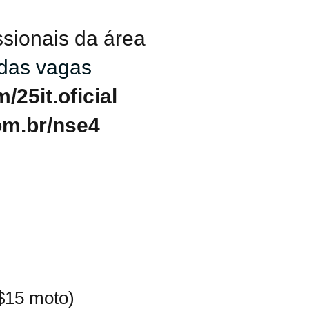
ssionais da área
 das vagas
25it.oficial
om.br/nse4
R$15 moto)