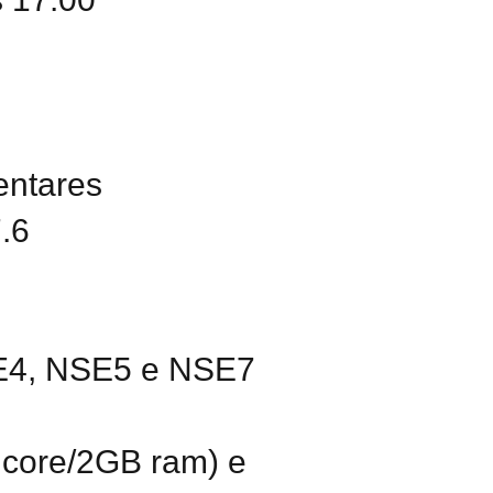
entares
7.6
SE4, NSE5 e NSE7
lcore/2GB ram) e