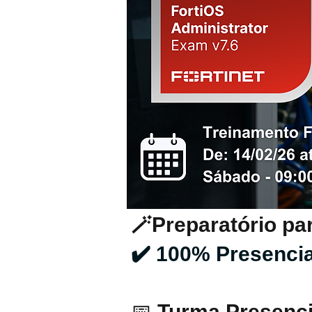
🪄Preparatório par
✔️ 100% Presenci
📅
Turma Presenci