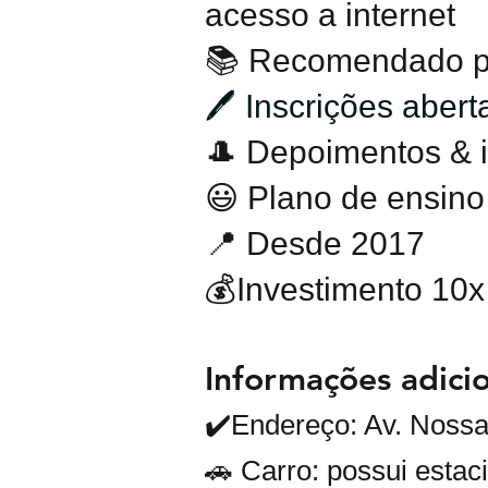
acesso a internet
📚 Recomendado par
🖊️ I
nscrições abert
🎩 Depoimentos & 
😃 Plano de ensino
📍 Desde 2017
💰Investimento 10x
Informações adicio
✔️Endereço: Av. Nossa
🚗 Carro: possui estac