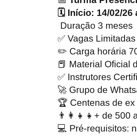
🗓 Início: 14/02/26
Duração 3 meses
✅ Vagas Limitadas
✏️ Carga horária 7
📕 Material Oficial
✅ Instrutores Cert
🚀 Grupo de Whatsa
🏆 Centenas de ex
👨‍👩‍👧‍👧+ de 500
💻 Pré-requisitos: