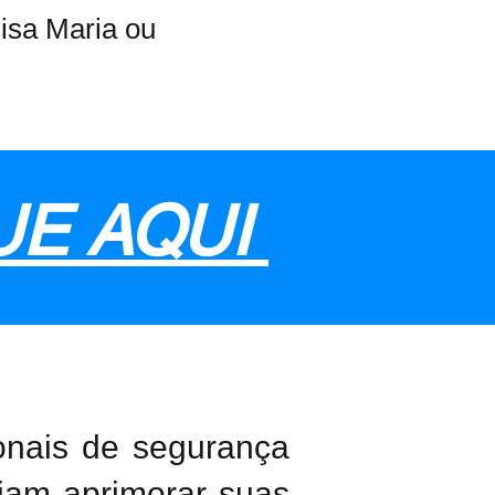
lisa Maria ou
UE AQUI
onais de segurança
jam aprimorar suas