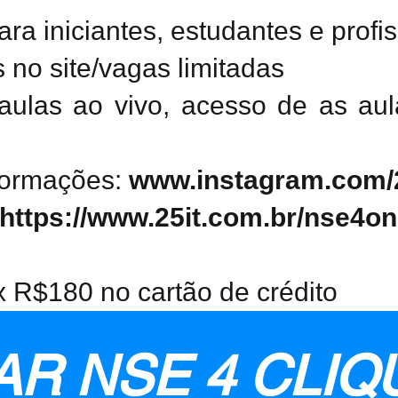
 iniciantes, estudantes e profis
s no site/vagas limitadas
aulas ao vivo, acesso de as au
formações:
www.instagram.com/25
https://www.25it.com.br/nse4on
x R$180 no cartão de crédito
R NSE 4 CLIQ