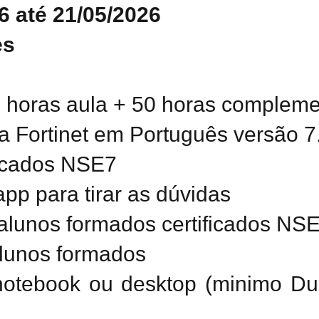
26 até 21/05/2026
es
0 horas aula + 50 horas complem
 da Fortinet em Português versão 7
ficados NSE7
pp para tirar as dúvidas
alunos formados certificados N
 alunos formados
 notebook ou desktop (minimo D