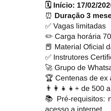
🗓 Início: 17/02/20
⏰
Duração 3 mes
✅ Vagas limitadas
✏️ Carga horária 7
📕 Material Oficial
✅ Instrutores Certi
🚀 Grupo de Whatsa
🏆 Centenas de ex 
👨‍👩‍👧‍👧+ de 500
📚 Pré-requisitos:
acesso a internet