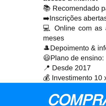
📚 Recomendado para
➡️Inscrições aberta
💻
Online com as 
meses
🎩Depoimento & in
😃Plano de ensino:
📍 Desde 2017
💰 Investimento 10 
COMPRA