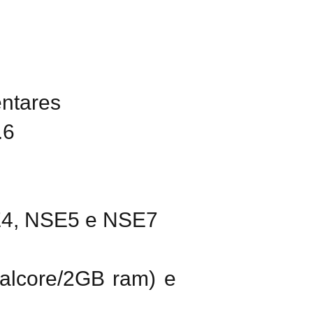
entares
.6
SE4, NSE5 e NSE7
ualcore/2GB ram) e