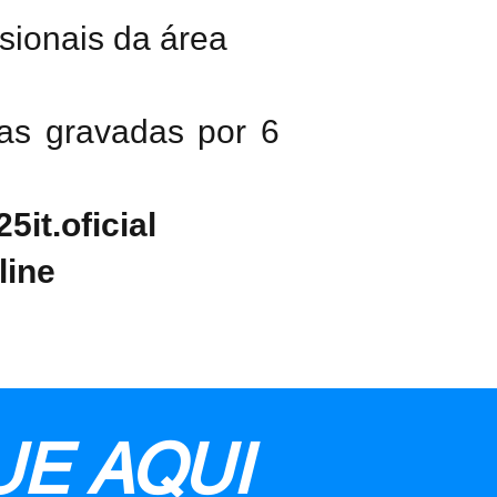
sionais da área
las
gravadas por 6
it.oficial
line
UE AQUI